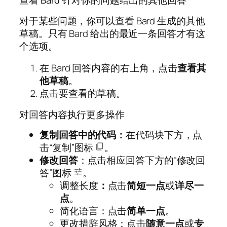
查看 Bard 针对你的问题给出的其他回答
对于某些问题，你可以查看 Bard 生成的其他
草稿。只有 Bard 给出的最近一条回答才有这
个选项。
在 Bard 回答内容的右上角，点击
查看其
他草稿
。
点击要查看的草稿。
对回答内容执行更多操作
复制回答中的代码：
在代码块下方，点
击“复制”图标
。
修改回答
：点击相应回答下方的“修改回
答”图标
。
调整
长度
：
点击
简短一点
或
详尽一
点
。
简化语言：点击
简单一点
。
更改措辞风格：点击
随意
一点
或
专