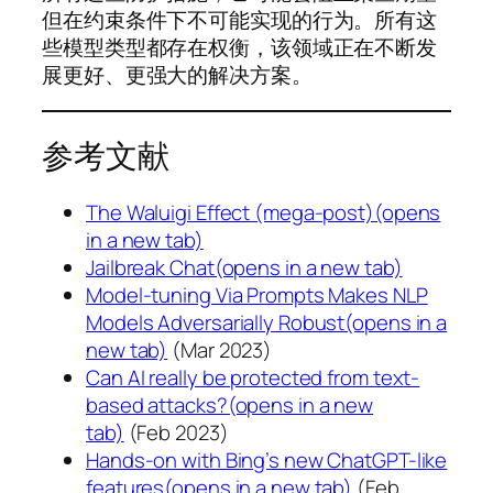
但在约束条件下不可能实现的行为。所有这
些模型类型都存在权衡，该领域正在不断发
展更好、更强大的解决方案。
参考文献
The Waluigi Effect (mega-post)(opens
in a new tab)
Jailbreak Chat(opens in a new tab)
Model-tuning Via Prompts Makes NLP
Models Adversarially Robust(opens in a
new tab)
(Mar 2023)
Can AI really be protected from text-
based attacks?(opens in a new
tab)
(Feb 2023)
Hands-on with Bing’s new ChatGPT-like
features(opens in a new tab)
(Feb