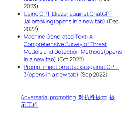
2023)
Using GPT-Eliezer against ChatGPT
Jailbreaking(opens in a new tab)
(Dec
2022)
Machine Generated Text: A
Comprehensive Survey of Threat
Models and Detection Methods(opens
in a new tab)
(Oct 2022)
Prompt injection attacks against GPT-
3(opens in a new tab)
(Sep 2022)
Adversarial prompting
对抗性提示
提
示工程